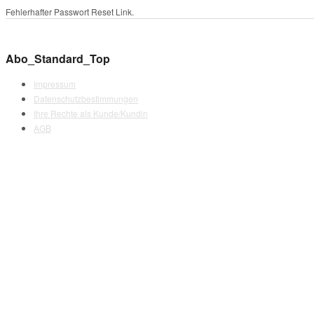
Fehlerhafter Passwort Reset Link.
© 2026 Förderlotse T. Schmotz. All Rights Reserved.
Abo_Standard_Top
Impressum
Datenschutzbestimmungen
Ihre Rechte als Kunde/Kundin
AGB