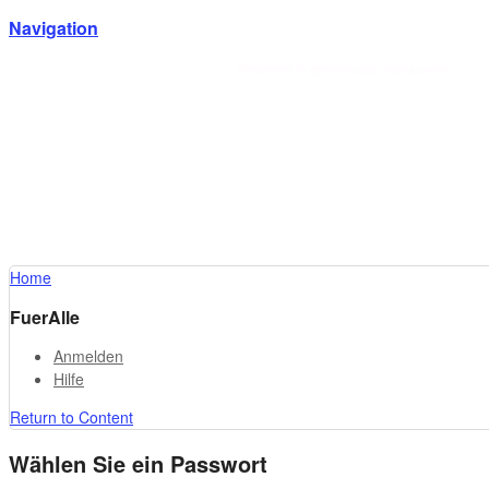
Navigation
Förderlotse T. Schmotz
Fördermittel für gemeinnützige Organisationen
Home
FuerAlle
Anmelden
Hilfe
Return to Content
Wählen Sie ein Passwort