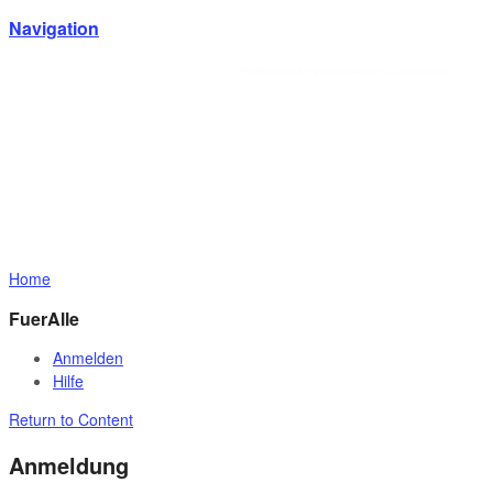
Navigation
Förderlotse T. Schmotz
Fördermittel für gemeinnützige Organisationen
Home
FuerAlle
Anmelden
Hilfe
Return to Content
Anmeldung